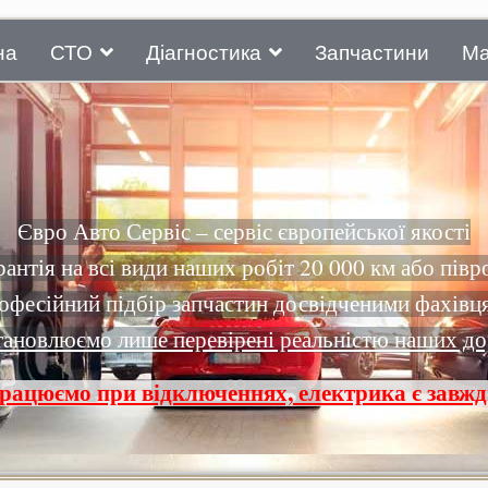
на
СТО
Діагностика
Запчастини
Ма
Євро Авто Сервіс – сервіс європейської якості
рантія на всі види наших робіт 20 000 км або півр
офесійний підбір запчастин досвідченими фахівц
тановлюємо лише перевірені реальністю наших до
рацюємо при відключеннях, електрика є завжд