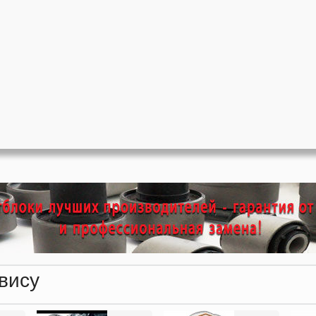
рвису