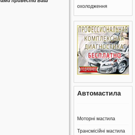
інами привести Ваш
охолодження
Автомастила
Моторні мастила
Трансмісійні мастила