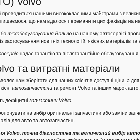
ТО) Volvo
і проводиться нашими висококласними майстрами з велики
 пишаємося, що нам вдалося переманити цих фахівців на на
 або
техобслуговування Вольво
на нашому автосервісі пров
з застосуванням новітніх технологій, якісних матеріалів та
осервіс
надає гарантію та післягарантійне обслуговування.
lvo та витратні матеріали
воляє нам зберігати для наших клієнтів доступні ціни, а для
якісні
автозапчастини
та ремонт Volvo та інших марок авто.
ть дефіцитні
запчастини Volvo
.
понувати на вибір оригінальні запчастини або заміни зап
алів для авто та автозапчастин.
я Volvo, точна діагностика та величезний вибір авт