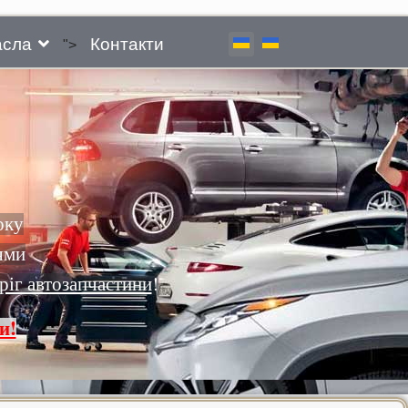
сла
Контакти
">
оку
ями
ріг автозапчастини
!
и!