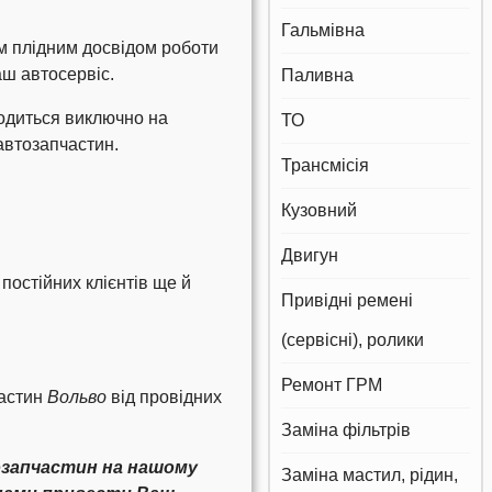
Гальмівна
м плідним досвідом роботи
ш автосервіс.
Паливна
одиться виключно на
ТО
 автозапчастин.
Трансмісія
Кузовний
Двигун
 постійних клієнтів ще й
Привідні ремені
(сервісні), ролики
Ремонт ГРМ
частин
Вольво
від провідних
Заміна фільтрів
озапчастин на нашому
Заміна мастил, рідин,