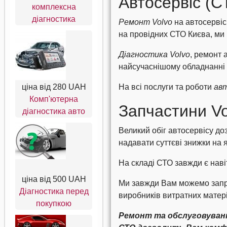
Автосервіс (С
комплексна
діагностика
Ремонт Volvo
на автосервіс
на провідних СТО Києва, ми
Діагностика Volvo
, ремонт
найсучаснішому обладнанні і
ціна від
280 UAH
На всі послуги та роботи
авт
Комп'ютерна
Запчастини Vo
діагностика авто
Великий обіг автосервісу доз
надавати суттєві знижки на 
На складі СТО завжди є наві
ціна від
500 UAH
Ми завжди Вам можемо запро
Діагностика перед
виробників витратних матері
покупкою
Ремонт та обслуговуванн