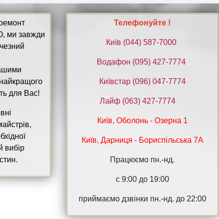
 ремонт
Телефонуйте !
, ми завжди
Київ ‎(044) 587-7000
ичезний
Водафон ‎(095) 427-7774
нашими
 найкращого
Київстар (096) 047-7774
ть для Вас!
Лайф (063) 427-7774
вні
Київ, Оболонь - Озерна 1
майстрів,
бхідної
Київ, Дарниця - Бориспільська 7А
й вибір
стин.
Працюємо пн.-нд.
с 9:00 до 19:00
приймаємо дзвінки пн.-нд. до 22:00