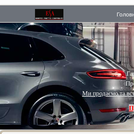
Голов
Га
Пр
Ми продаємо та вс
П