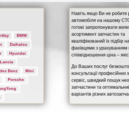
Навіть якщо Ви не робите
автомобіля на нашому СТО
готові запропонувати вел
асортимент запчастин та
ntley
BMW
кваліфікований їх підбір 
n
Daihatsu
фахівцями з урахуванням
r
Hyundai
співвідношення ціна – якіс
Lancia
До Ваших послуг безкошто
des Benz
Mini
консультації професійних 
Porsche
сервіс, швидкий пошук нео
запчастини та оптимальни
angYong
варіантів різних автозапча
o