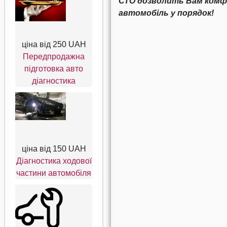
СТО дозволить Вам комфо
автомобіль у порядок!
ціна від
250 UAH
Передпродажна
підготовка авто
діагностика
ціна від
150 UAH
Діагностика ходової
частини автомобіля