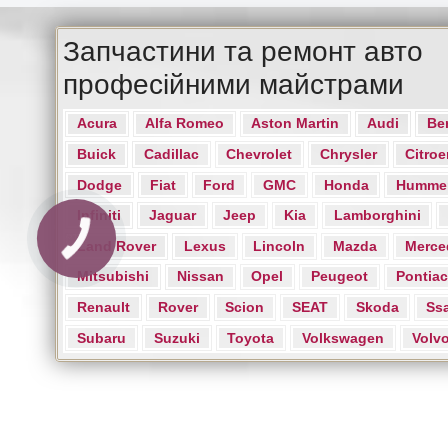
Запчастини та ремонт авто
професійними майстрами
Acura
Alfa Romeo
Aston Martin
Audi
Be
Buick
Cadillac
Chevrolet
Chrysler
Citroe
Dodge
Fiat
Ford
GMC
Honda
Humme
Infiniti
Jaguar
Jeep
Kia
Lamborghini
Land Rover
Lexus
Lincoln
Mazda
Merce
Mitsubishi
Nissan
Opel
Peugeot
Pontiac
Renault
Rover
Scion
SEAT
Skoda
Ss
Subaru
Suzuki
Toyota
Volkswagen
Volv