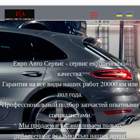
Евро Авто Сервис - сервис европейского
качества.
Гарантия на все виды наших работ 20000 км или
пол года.
Профессиональный подбор запчастей опытными
специалистами.
Мы продаем и устанавливаем только
проверенные реальностью наших дорог