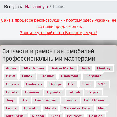
Вы здесь:
На главную
Lexus
Сайт в процессе реконструкции - поэтому здесь указаны не
все наши предложения.
Звоните уточняйте что Вас интересует !
Запчасти и ремонт автомобилей
профессиональными мастерами
Acura
Alfa Romeo
Aston Martin
Audi
Bentley
BMW
Buick
Cadillac
Chevrolet
Chrysler
Citroen
Daihatsu
Dodge
Fiat
Ford
GMC
Honda
Hummer
Hyundai
Infiniti
Jaguar
Jeep
Kia
Lamborghini
Lancia
Land Rover
Lexus
Lincoln
Mazda
Mercedes Benz
Mini
Mitsubishi
Nissan
Opel
Peugeot
Pontiac