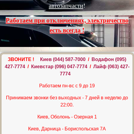
автозапчасти
!
Работаем при отключениях, электричество
есть всегда !
ЗВОНИТЕ !
Киев ‎(044) 587-7000
/
Водафон ‎(095)
427-7774
/
Киевстар (096) 047-7774
/
Лайф (063) 427-
7774
Работаем пн-вс с 9 до 19
Принимаем звонки без выходных - 7 дней в неделю до
22:00.
Киев, Оболонь - Озерная 1
Киев, Дарница - Бориспольская 7А