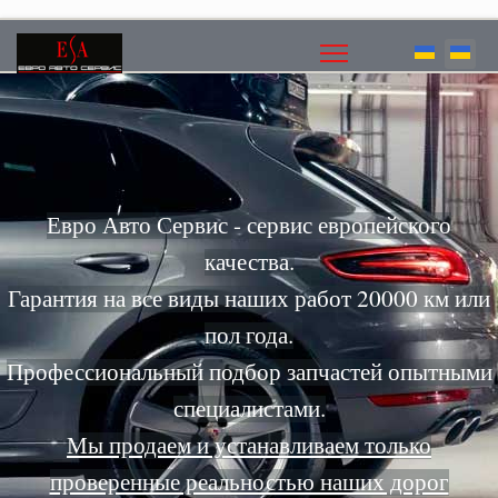
Евро Авто Сервис - сервис европейского
качества.
Гарантия на все виды наших работ 20000 км или
пол года.
Профессиональный подбор запчастей опытными
специалистами.
Мы продаем и устанавливаем только
проверенные реальностью наших дорог