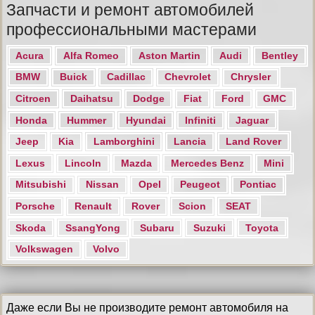
Запчасти и ремонт автомобилей
профессиональными мастерами
Acura
Alfa Romeo
Aston Martin
Audi
Bentley
BMW
Buick
Cadillac
Chevrolet
Chrysler
Citroen
Daihatsu
Dodge
Fiat
Ford
GMC
Honda
Hummer
Hyundai
Infiniti
Jaguar
Jeep
Kia
Lamborghini
Lancia
Land Rover
Lexus
Lincoln
Mazda
Mercedes Benz
Mini
Mitsubishi
Nissan
Opel
Peugeot
Pontiac
Porsche
Renault
Rover
Scion
SEAT
Skoda
SsangYong
Subaru
Suzuki
Toyota
Volkswagen
Volvo
Даже если Вы не производите ремонт автомобиля на