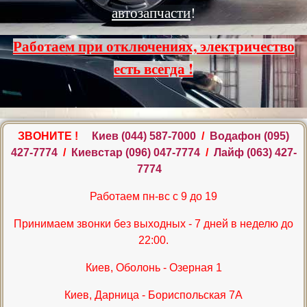
автозапчасти
!
Работаем при отключениях, электричество
есть всегда !
ЗВОНИТЕ !
Киев ‎(044) 587-7000
/
Водафон ‎(095)
427-7774
/
Киевстар (096) 047-7774
/
Лайф (063) 427-
7774
Работаем пн-вс с 9 до 19
Принимаем звонки без выходных - 7 дней в неделю до
22:00.
Киев, Оболонь - Озерная 1
Киев, Дарница - Бориспольская 7А